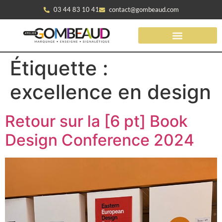
03 44 83 10 41
contact@gombeaud.com
Étiquette :
excellence en design
Retour sur la [6 pt] Book
Design Conference 2024