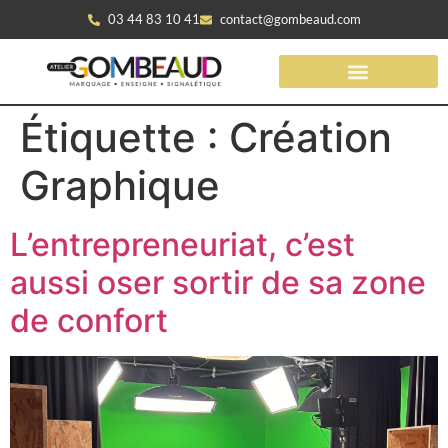
03 44 83 10 41
contact@gombeaud.com
Étiquette :
Création
Graphique
L’entrepreneuriat, c’est
aussi oser sortir de sa zone
de confort