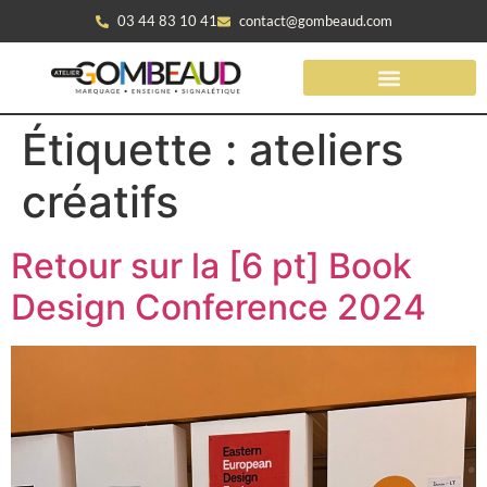
03 44 83 10 41
contact@gombeaud.com
Étiquette :
ateliers
créatifs
Retour sur la [6 pt] Book
Design Conference 2024